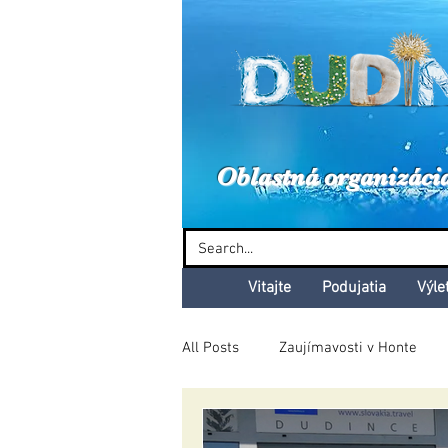
Dud
Oblastná organizáci
Vitajte
Podujatia
Výle
All Posts
Zaujímavosti v Honte