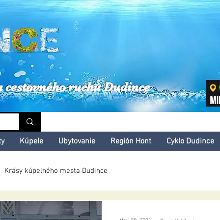
inské kultúrne leto
a cestovného ruchu Dudince
ty
Kúpele
Ubytovanie
Región Hont
Cyklo Dudince
Krásy kúpeľného mesta Dudince