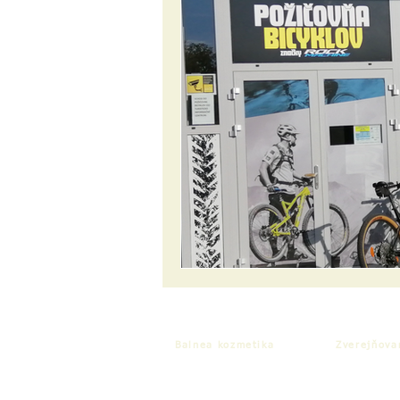
Balnea kozmetika
Zverejňova