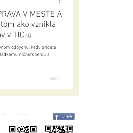
PRAVA V MESTE A
tom ako vznikla
v v TIC-u
ívnom oddychu, kedy prídete
 sladkému ničnerobeniu a
TIC
O nás
Share