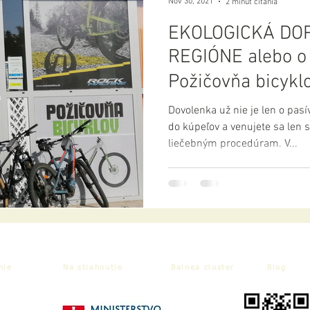
Nov 30, 2021
2 minút čítania
EKOLOGICKÁ DO
REGIÓNE alebo o 
Požičovňa bicyklo
Dovolenka už nie je len o pas
do kúpeľov a venujete sa len
liečebným procedúram. V...
nie
Na stiahnutie
Balnea cluster
Blog