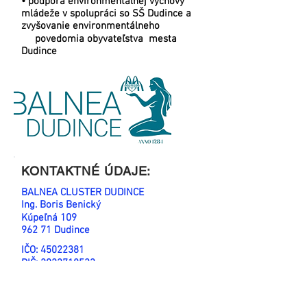
• podpora environmentálnej výchovy
mládeže v spolupráci so SŠ Dudince a
zvyšovanie environmentálneho
povedomia obyvateľstva mesta
Dudince
KONTAKTNÉ ÚDAJE:
BALNEA CLUSTER DUDINCE
Ing. Boris Benický
Kúpeľná 109
962 71 Dudince
IČO:
45022381
DIČ:
2022718533
IČDPH: SK2022718533
BANKA: VÚB
IBAN: SK65
0200 0000 0024 9403
4356