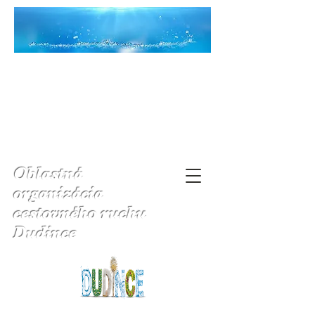
Oblastná
organizácia
cestovného ruchu
Dudince