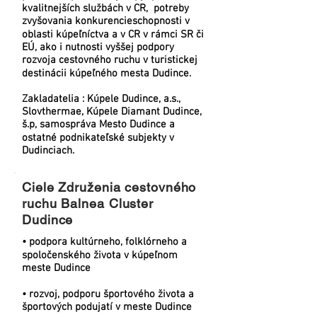
kvalitnejších službách v CR, potreby
zvyšovania konkurencieschopnosti v
oblasti kúpeľníctva a v CR v rámci SR či
EÚ, ako i nutnosti vyššej podpory
rozvoja cestovného ruchu v turistickej
destinácii kúpeľného mesta Dudince.
Zakladatelia : Kúpele Dudince, a.s.,
Slovthermae, Kúpele Diamant Dudince,
š.p, samospráva Mesto Dudince a
ostatné podnikateľské subjekty v
Dudinciach.
Ciele Združenia cestovného
ruchu Balnea Cluster
Dudince
• podpora kultúrneho, folklórneho a
spoločenského života v kúpeľnom
meste Dudince
• rozvoj, podporu športového života a
športových podujatí v meste Dudince