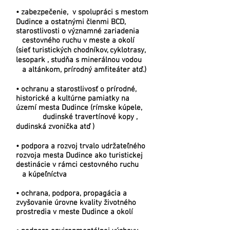
• zabezpečenie, v spolupráci s mestom
Dudince a ostatnými členmi BCD,
starostlivosti o významné zariadenia
cestovného ruchu v meste a okolí
(sieť turistických chodníkov, cyklotrasy,
lesopark , studňa s minerálnou vodou
a altánkom, prírodný amfiteáter atď.)
• ochranu a starostlivosť o prírodné,
historické a kultúrne pamiatky na
území mesta Dudince (rímske kúpele,
dudinské travertínové kopy ,
dudinská zvonička atď )
• podpora a rozvoj trvalo udržateľného
rozvoja mesta Dudince ako turistickej
destinácie v rámci cestovného ruchu
a kúpeľníctva
• ochrana, podpora, propagácia a
zvyšovanie úrovne kvality životného
prostredia v meste Dudince a okolí