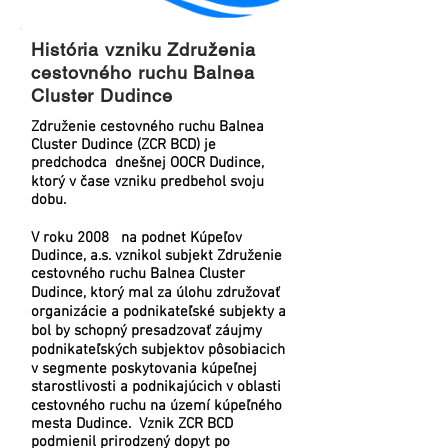
História vzniku Združenia
cestovného ruchu Balnea
Cluster Dudince
Združenie cestovného ruchu Balnea
Cluster Dudince (ZCR BCD) je
predchodca dnešnej OOCR Dudince,
ktorý v čase vzniku predbehol svoju
dobu.
V roku 2008 na podnet Kúpeľov
Dudince, a.s. vznikol subjekt Združenie
cestovného ruchu Balnea Cluster
Dudince, ktorý mal za úlohu združovať
organizácie a podnikateľské subjekty a
bol by schopný presadzovať záujmy
podnikateľských subjektov pôsobiacich
v segmente poskytovania kúpeľnej
starostlivosti a podnikajúcich v oblasti
cestovného ruchu na území kúpeľného
mesta Dudince. Vznik ZCR BCD
podmienil prirodzený dopyt po