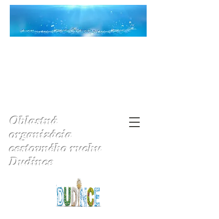
Oblastná
organizácia
cestovného ruchu
Dudince