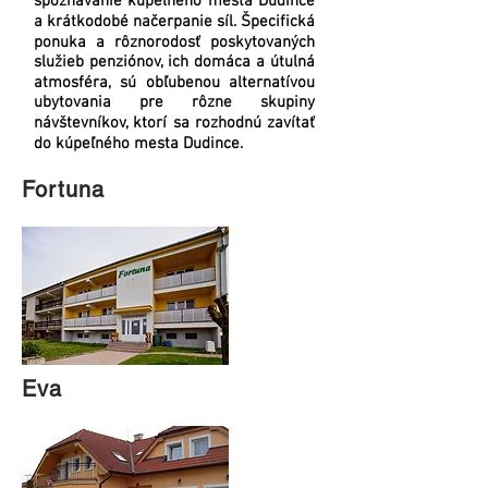
spoznávanie kúpeľného mesta Dudince
a krátkodobé načerpanie síl. Špecifická
ponuka a rôznorodosť poskytovaných
služieb penziónov, ich domáca a útulná
atmosféra, sú obľubenou alternatívou
ubytovania pre rôzne skupiny
návštevníkov, ktorí sa rozhodnú zavítať
do kúpeľného mesta Dudince.
Fortuna
Eva