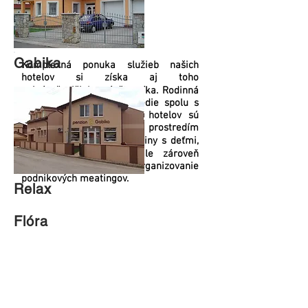
Gabika
Komplexná ponuka služieb našich
hotelov si získa aj toho
najnáročnejšieho návštevníka. Rodinná
atmosféra a tiché prostredie spolu s
bohatou ponukou služieb hotelov sú
ideálnym dovolenkovým prostredím
počas celého roka pre rodiny s deťmi,
mladé páry, seniorov ale zároveň
ideálnym miestom pre zorganizovanie
podnikových meatingov.
Relax
Flóra