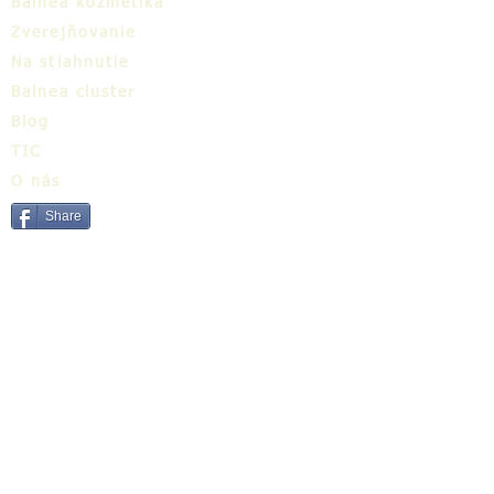
Balnea kozmetika
Zverejňovanie
Na stiahnutie
Balnea cluster
Blog
TIC
O nás
Share