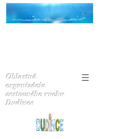
Oblastná
organizácia
cestovného ruchu
Dudince