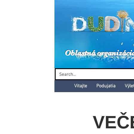
Dud
Oblastná organizáci
Vitajte
Podujatia
Výle
VEČ