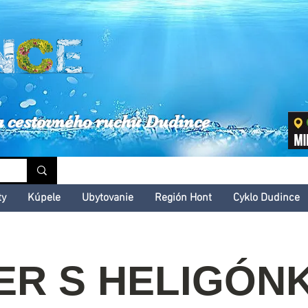
inské kultúrne leto
a cestovného ruchu Dudince
ty
Kúpele
Ubytovanie
Región Hont
Cyklo Dudince
ER S HELIGÓNK