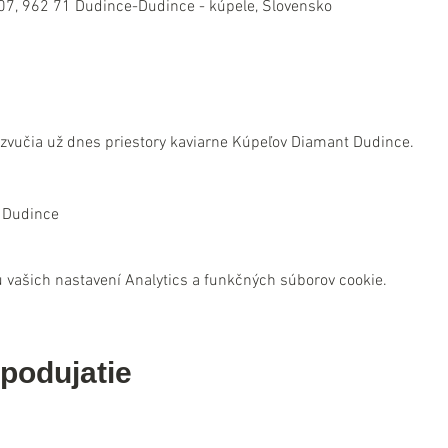
07, 962 71 Dudince-Dudince - kúpele, Slovensko
ozvučia už dnes priestory kaviarne Kúpeľov Diamant Dudince.
 Dudince
 vašich nastavení Analytics a funkčných súborov cookie.
 podujatie