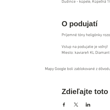
Dudince - kúpele, Kúpeľná 1
O podujatí
Príjemné tóny heligónky roz
Vstup na podujatie je voľný!
Miesto: kaviareň KL Diamant
Mapy Google boli zablokované z dôvodu
Zdieľajte toto