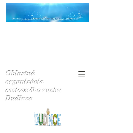
Oblastná
organizácia
cestovného ruchu
Dudince