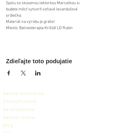
Spolu so skúsenou lektorkou Marcelkou si 
budete môcť vytvoriť voňavé levanduľové 
srdiečka.
Materiál na výrobu je grátis!
Miesto: Balneoterapia Krištáľ LD Rubín
Zdieľajte toto podujatie
Balnea kozmetika
Zverejňovanie
Na stiahnutie
Balnea cluster
Blog