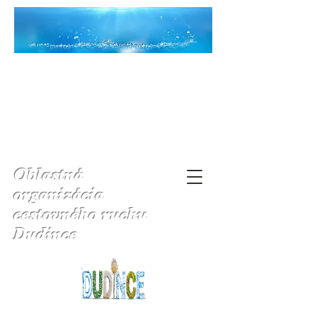
Oblastná
organizácia
cestovného ruchu
Dudince