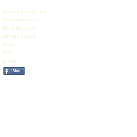
Balnea kozmetika
Zverejňovanie
Na stiahnutie
Balnea cluster
Blog
TIC
O nás
Share