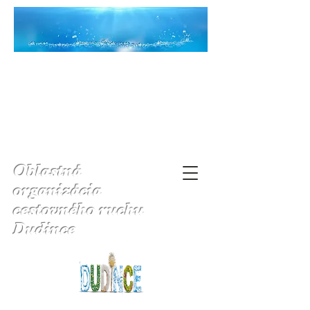
Oblastná
organizácia
cestovného ruchu
Dudince