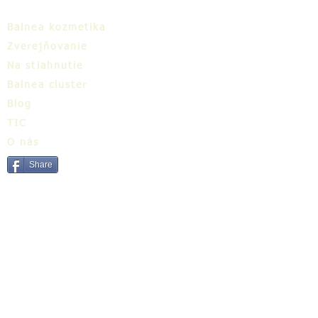
Balnea kozmetika
Zverejňovanie
Na stiahnutie
Balnea cluster
Blog
TIC
O nás
Share