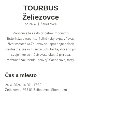
TOURBUS
Želiezovce
po 24. 6.
  |  
Želiezovce
Započúvajte sa do príbehov mocných
Esterházyovcov, ktorí dlhé roky ovplyvňovali
život mestečka Želiezovce , spoznajte príbeh
nešťastnej lásky Franza Schuberta, ktorého pri
svojej tvorbe inšpirovala okolitá príroda.
Možnosť zakúpenia “pravej” Sacherovej torty.
Čas a miesto
24. 6. 2024, 14:00 – 17:30
Želiezovce, 937 01 Želiezovce, Slovensko