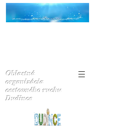
Oblastná
organizácia
cestovného ruchu
Dudince