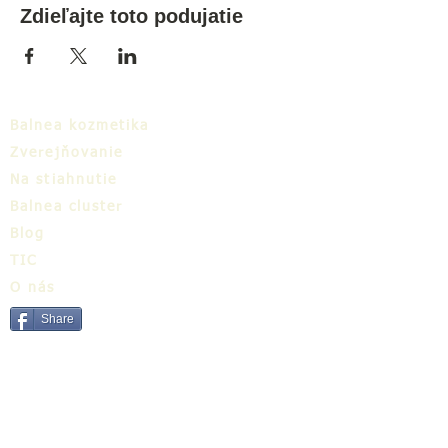
Zdieľajte toto podujatie
Balnea kozmetika
Zverejňovanie
Na stiahnutie
Balnea cluster
Blog
TIC
O nás
Share