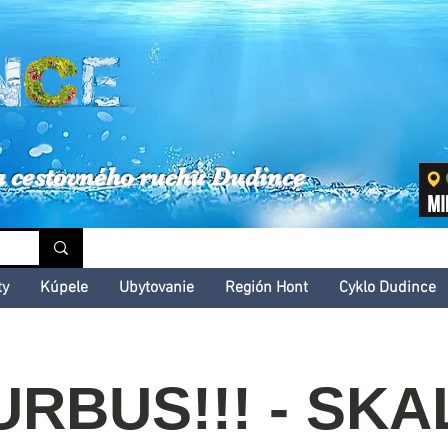
inské kultúrne leto
a cestovného ruchu Dudince
ty
Kúpele
Ubytovanie
Región Hont
Cyklo Dudince
RBUS!!! - SK