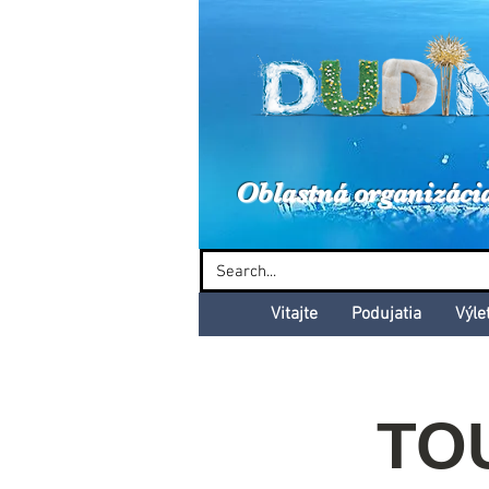
Dud
Oblastná organizáci
Vitajte
Podujatia
Výle
TOU