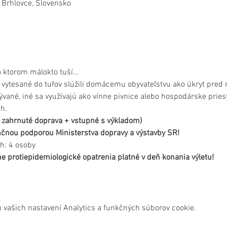
 Brhlovce, Slovensko
o ktorom málokto tuší... 
a vytesané do tufov slúžili domácemu obyvateľstvu ako úkryt pred 
vané, iné sa využívajú ako vínne pivnice alebo hospodárske priest
h.
 je zahrnuté doprava + vstupné s výkladom)
nančnou podporou Ministerstva dopravy a výstavby SR!
h: 4 osoby
e protiepidemiologické opatrenia platné v deň konania výletu!
 vašich nastavení Analytics a funkčných súborov cookie.