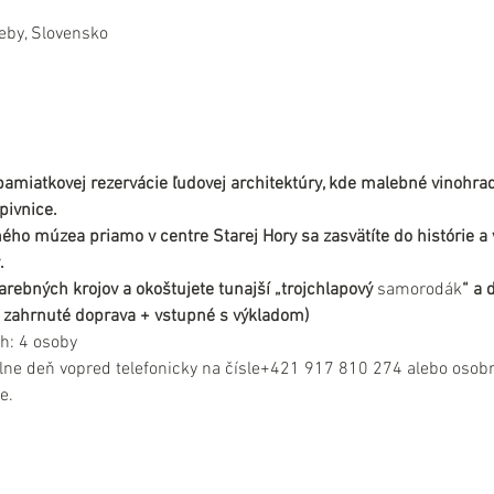
eby, Slovensko
pamiatkovej rezervácie ľudovej architektúry, kde malebné vinohrad
pivnice.
ho múzea priamo v centre Starej Hory sa zasvätíte do histórie a v
.
rebných krojov a okoštujete tunajší „trojchlapový 
samorodák
“ a
 je zahrnuté doprava + vstupné s výkladom)
h: 4 osoby
lne deň vopred telefonicky na čísle+421 917 810 274 alebo osobn
e.