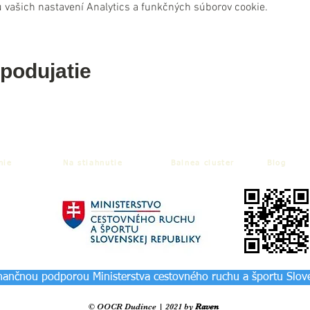
 vašich nastavení Analytics a funkčných súborov cookie.
 podujatie
nie
Na stiahnutie
Balnea cluster
Blog
inančnou podporou Ministerstva cestovného ruchu a športu Slov
© OOCR Dudince | 2021 by
Raven