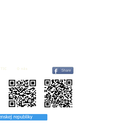
TIC
O nás
Share
enskej republiky