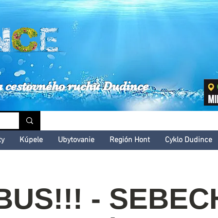
inské kultúrne leto
a cestovného ruchu Dudince
ty
Kúpele
Ubytovanie
Región Hont
Cyklo Dudince
US!!! - SEBE