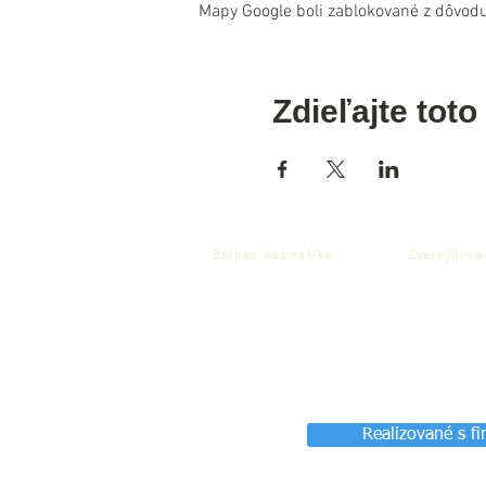
Mapy Google boli zablokované z dôvodu
Zdieľajte toto
Balnea kozmetika
Zverejňova
Realizované s f