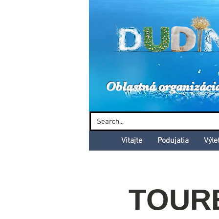
Dud
Oblastná organizáci
Vitajte
Podujatia
Výle
TOURB