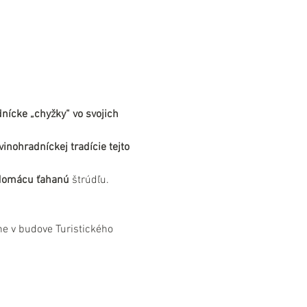
nícke „chyžky“ vo svojich 
inohradníckej tradície tejto 
 domácu ťahanú
 štrúdľu.
e v budove Turistického 