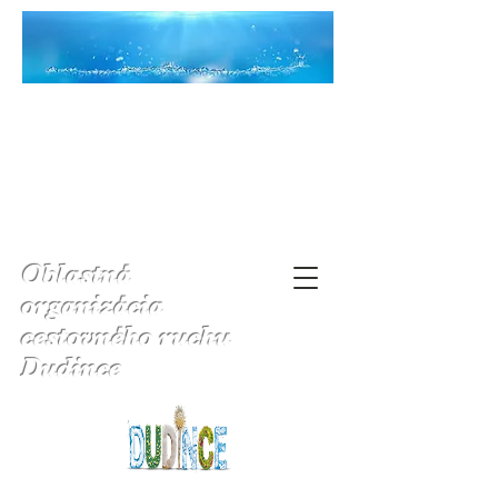
Oblastná
organizácia
cestovného ruchu
Dudince