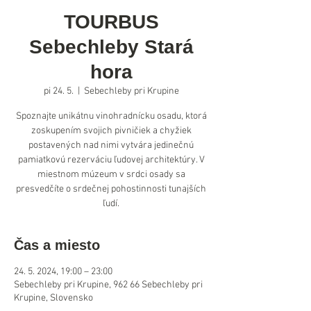
TOURBUS
Sebechleby Stará
hora
pi 24. 5.
  |  
Sebechleby pri Krupine
Spoznajte unikátnu vinohradnícku osadu, ktorá
zoskupením svojich pivničiek a chyžiek
postavených nad nimi vytvára jedinečnú
pamiatkovú rezerváciu ľudovej architektúry. V
miestnom múzeum v srdci osady sa
presvedčíte o srdečnej pohostinnosti tunajších
ľudí.
Čas a miesto
24. 5. 2024, 19:00 – 23:00
Sebechleby pri Krupine, 962 66 Sebechleby pri
Krupine, Slovensko