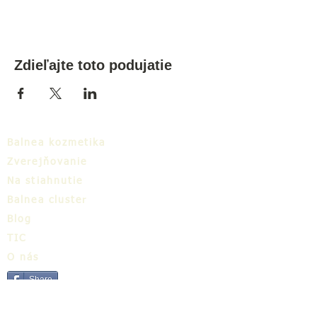
Zdieľajte toto podujatie
Balnea kozmetika
Zverejňovanie
Na stiahnutie
Balnea cluster
Blog
TIC
O nás
Share