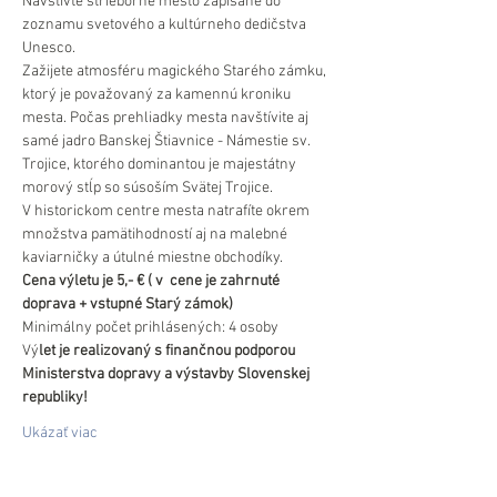
Navštívte strieborné mesto zapísané do 
zoznamu svetového a kultúrneho dedičstva 
Unesco.
Zažijete atmosféru magického Starého zámku, 
ktorý je považovaný za kamennú kroniku 
mesta. Počas prehliadky mesta navštívite aj 
samé jadro Banskej Štiavnice - Námestie sv. 
Trojice, ktorého dominantou je majestátny 
morový stĺp so súsoším Svätej Trojice.
V historickom centre mesta natrafíte okrem 
množstva pamätihodností aj na malebné 
kaviarničky a útulné miestne obchodíky.
Cena výletu je 5,- € ( v  cene je zahrnuté 
doprava + vstupné Starý zámok)
Minimálny počet prihlásených: 4 osoby
Vý
let je realizovaný s finančnou podporou 
Ministerstva dopravy a výstavby Slovenskej 
republiky!
Ukázať viac