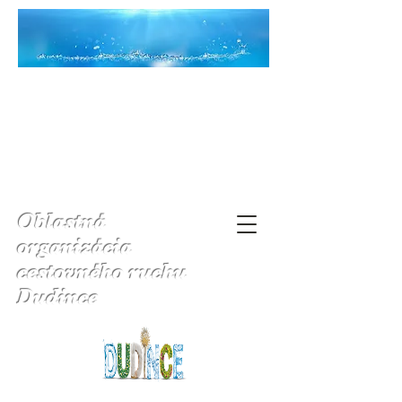
Oblastná
organizácia
cestovného ruchu
Dudince