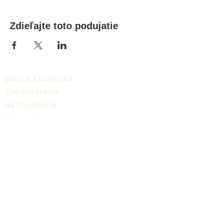
Zdieľajte toto podujatie
Balnea kozmetika
Zverejňovanie
Na stiahnutie
Balnea cluster
Blog
TIC
O nás
Share