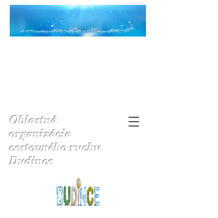
Oblastná
organizácia
cestovného ruchu
Dudince