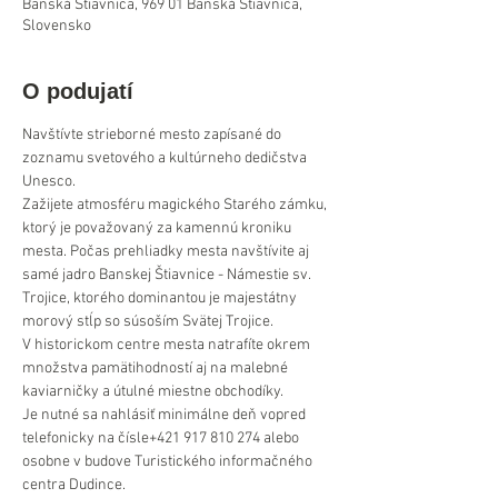
Banská Štiavnica, 969 01 Banská Štiavnica,
Slovensko
O podujatí
Navštívte strieborné mesto zapísané do 
zoznamu svetového a kultúrneho dedičstva 
Unesco.
Zažijete atmosféru magického Starého zámku, 
ktorý je považovaný za kamennú kroniku 
mesta. Počas prehliadky mesta navštívite aj 
samé jadro Banskej Štiavnice - Námestie sv. 
Trojice, ktorého dominantou je majestátny 
morový stĺp so súsoším Svätej Trojice.
V historickom centre mesta natrafíte okrem 
množstva pamätihodností aj na malebné 
kaviarničky a útulné miestne obchodíky.
Je nutné sa nahlásiť minimálne deň vopred 
telefonicky na čísle+421 917 810 274 alebo 
osobne v budove Turistického informačného 
centra Dudince.