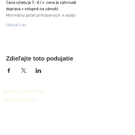
Cena výletu je 7,- € ( v  cene je zahrnuté 
doprava + vstupné na zámok)
Minimálny počet prihlásených: 4 osoby
Ukázať viac
Zdieľajte toto podujatie
Balnea kozmetika
Zverejňovanie
Na stiahnutie
Balnea cluster
Blog
TIC