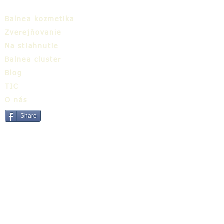
Balnea kozmetika
Zverejňovanie
Na stiahnutie
Balnea cluster
Blog
TIC
O nás
Share