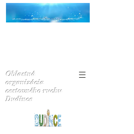
Oblastná
organizácia
cestovného ruchu
Dudince