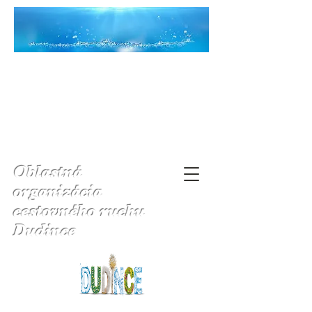
Oblastná
organizácia
cestovného ruchu
Dudince