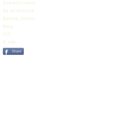
Zverejňovanie
Na stiahnutie
Balnea cluster
Blog
TIC
O nás
Share