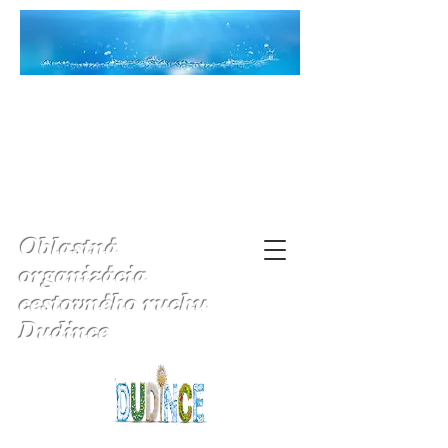
Oblastná
organizácia
cestovného ruchu
Dudince