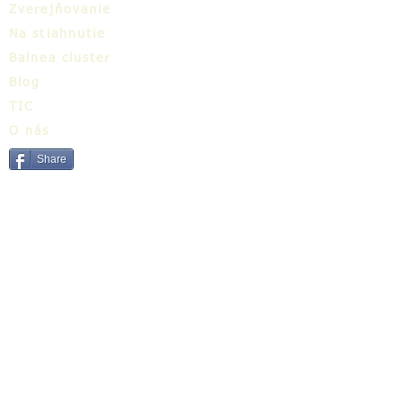
Zverejňovanie
Na stiahnutie
Balnea cluster
Blog
TIC
O nás
Share