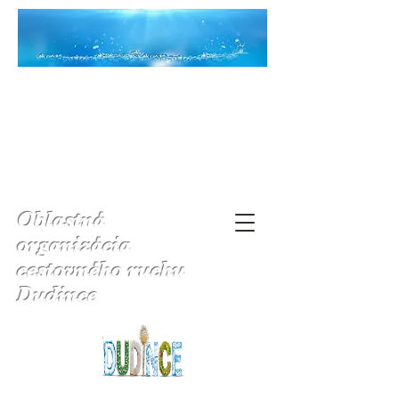
Oblastná
organizácia
cestovného ruchu
Dudince