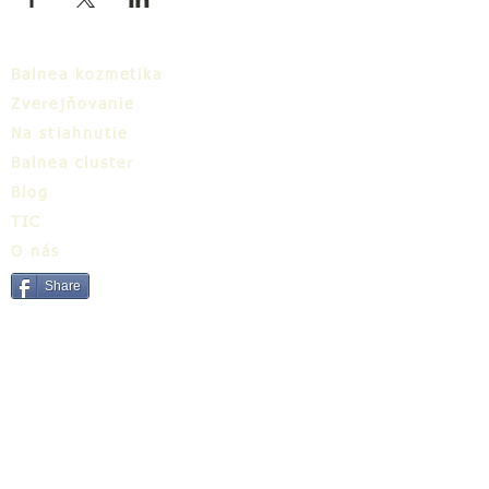
Balnea kozmetika
Zverejňovanie
Na stiahnutie
Balnea cluster
Blog
TIC
O nás
Share