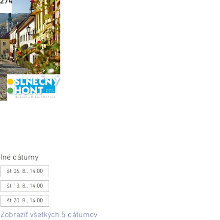
Iné dátumy
št 06. 8., 14:00
št 13. 8., 14:00
št 20. 8., 14:00
Zobraziť všetkých 5 dátumov