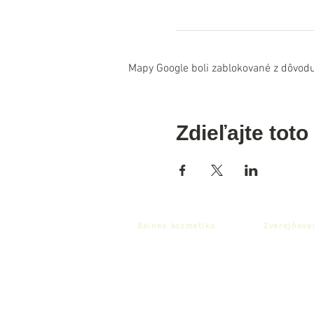
Mapy Google boli zablokované z dôvodu
Zdieľajte toto
Balnea kozmetika
Zverejňova