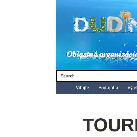
Dud
Oblastná organizáci
Vitajte
Podujatia
Výle
TOURB