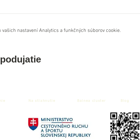
 vašich nastavení Analytics a funkčných súborov cookie.
 podujatie
nie
Na stiahnutie
Balnea cluster
Blog