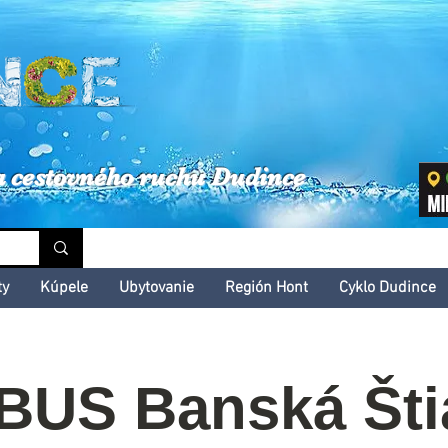
inské kultúrne leto
a cestovného ruchu Dudince
ty
Kúpele
Ubytovanie
Región Hont
Cyklo Dudince
US Banská Šti