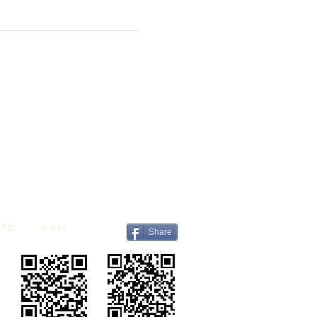
TIC
O nás
Share