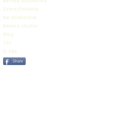
Balnea kozmetika
Zverejňovanie
Na stiahnutie
Balnea cluster
Blog
TIC
O nás
Share