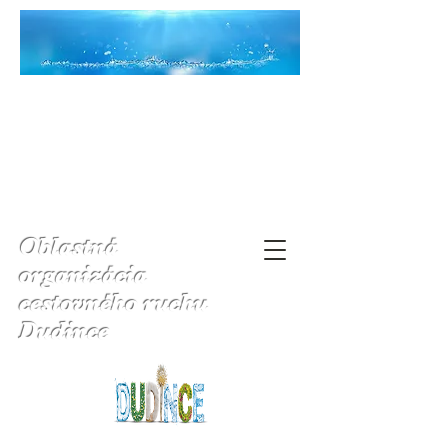
Oblastná
organizácia
cestovného ruchu
Dudince