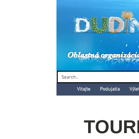
Dud
Oblastná organizáci
Vitajte
Podujatia
Výle
TOURB