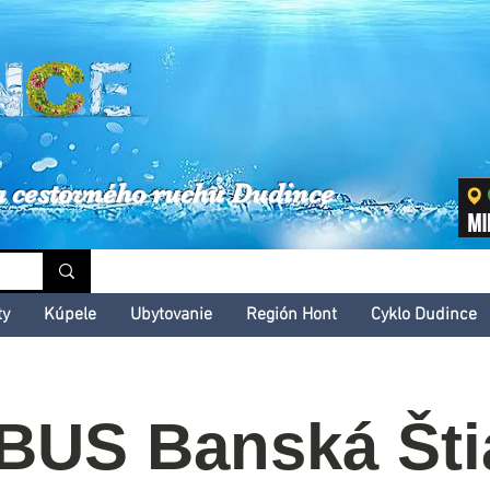
inské kultúrne leto
a cestovného ruchu Dudince
ty
Kúpele
Ubytovanie
Región Hont
Cyklo Dudince
US Banská Šti