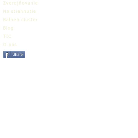
Zverejňovanie
Na stiahnutie
Balnea cluster
Blog
TIC
O nás
Share