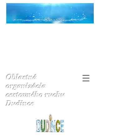
Oblastná
organizácia
cestovného ruchu
Dudince