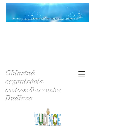
Oblastná
organizácia
cestovného ruchu
Dudince