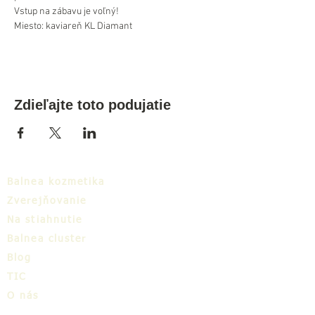
Vstup na zábavu je voľný!
Miesto: kaviareň KL Diamant
Zdieľajte toto podujatie
Balnea kozmetika
Zverejňovanie
Na stiahnutie
Balnea cluster
Blog
TIC
O nás