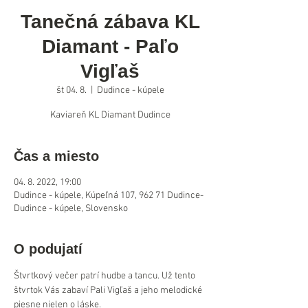
Tanečná zábava KL
Diamant - Paľo
Vigľaš
št 04. 8.
  |  
Dudince - kúpele
Kaviareň KL Diamant Dudince
Čas a miesto
04. 8. 2022, 19:00
Dudince - kúpele, Kúpeľná 107, 962 71 Dudince-
Dudince - kúpele, Slovensko
O podujatí
Štvrtkový večer patrí hudbe a tancu. Už tento 
štvrtok Vás zabaví Pali Vigľaš a jeho melodické 
piesne nielen o láske.