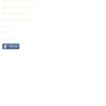
Balnea kozmetika
Zverejňovanie
Na stiahnutie
Balnea cluster
Blog
TIC
O nás
Share