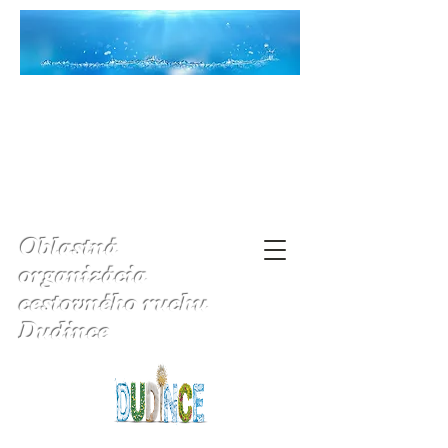
Oblastná
organizácia
cestovného ruchu
Dudince