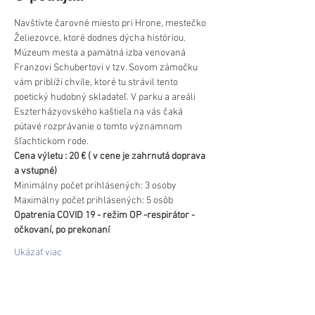
Navštívte čarovné miesto pri Hrone, mestečko 
Želiezovce, ktoré dodnes dýcha históriou.
Múzeum mesta a pamätná izba venovaná 
Franzovi Schubertovi v tzv. Sovom zámočku 
vám priblíži chvíle, ktoré tu strávil tento 
poetický hudobný skladateľ. V parku a areáli 
Eszterházyovského kaštieľa na vás čaká 
pútavé rozprávanie o tomto významnom 
šľachtickom rode.
Cena výletu : 20 € ( v cene je zahrnutá doprava 
a vstupné)
Minimálny počet prihlásených: 3 osoby
Maximálny počet prihlásených: 5 osôb
Opatrenia COVID 19 - režim OP -respirátor - 
očkovaní, po prekonaní
Ukázať viac