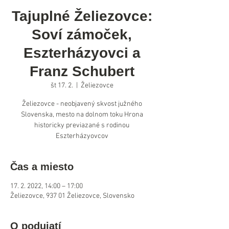
Tajuplné Želiezovce:
Soví zámoček,
Eszterházyovci a
Franz Schubert
št 17. 2.
  |  
Želiezovce
Želiezovce - neobjavený skvost južného
Slovenska, mesto na dolnom toku Hrona
historicky previazané s rodinou
Eszterházyovcov
Čas a miesto
17. 2. 2022, 14:00 – 17:00
Želiezovce, 937 01 Želiezovce, Slovensko
O podujatí