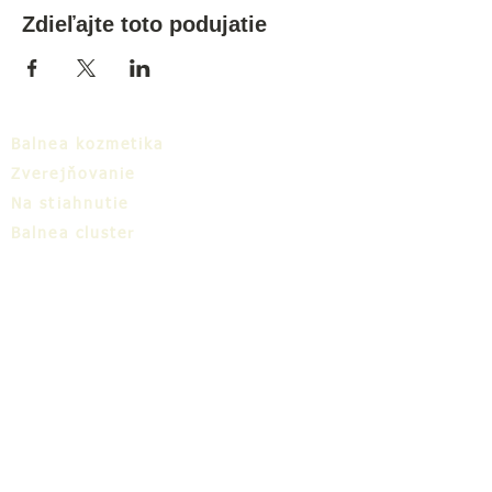
Zdieľajte toto podujatie
Balnea kozmetika
Zverejňovanie
Na stiahnutie
Balnea cluster
Blog
TIC
O nás
Share