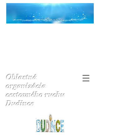
Oblastná
organizácia
cestovného ruchu
Dudince