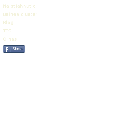
Na stiahnutie
Balnea cluster
Blog
TIC
O nás
Share