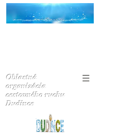
Oblastná
organizácia
cestovného ruchu
Dudince