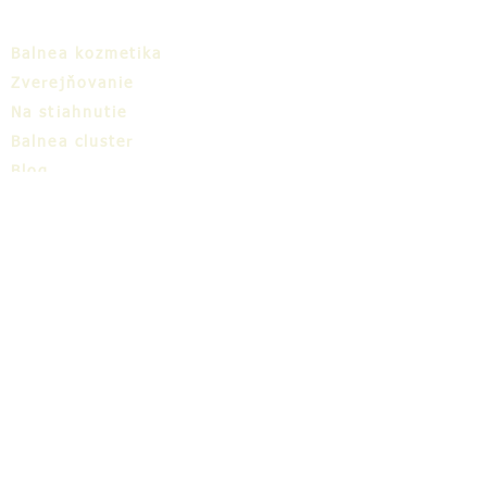
Balnea kozmetika
Zverejňovanie
Na stiahnutie
Balnea cluster
Blog
TIC
O nás
Share