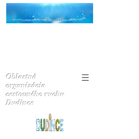
Oblastná
organizácia
cestovného ruchu
Dudince