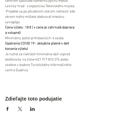
centrom spoznáte kamennú pýchu mesta 
Levický hrad   s expozíciou Tekovského múzea. 
 Prejdete sa po pôvabnom starom námestí, kde 
okrem iného môžete obdivovať miestnu 
synagógu.
Cena výletu : 18 € ( v cene je zahrnutá doprava 
a vstupné)
Minimálny počet prihlásených: 4 osoby
Opatrenia COVID 19 - aktuálne platné v deň 
konania výletu!
Je nutné sa nahlásiť minimálne deň vopred 
telefonicky na čísle+421 917 810 274 alebo 
osobne v budove Turistického informačného 
centra Dudince.
Zdieľajte toto podujatie