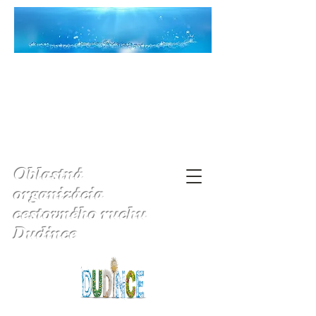
Oblastná
organizácia
cestovného ruchu
Dudince