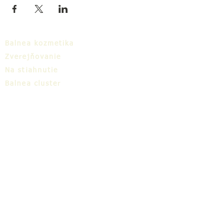
Balnea kozmetika
Zverejňovanie
Na stiahnutie
Balnea cluster
Blog
TIC
O nás
Share