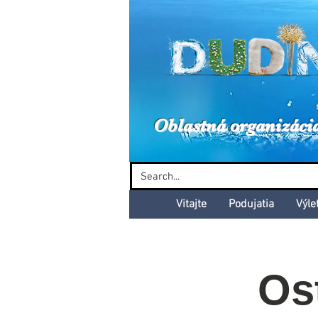
Dud
Oblastná organizáci
Vitajte
Podujatia
Výle
Os