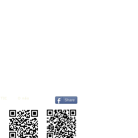
TIC
O nás
Share