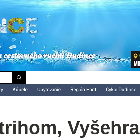
inské kultúrne leto
a cestovného ruchu Dudince
ty
Kúpele
Ubytovanie
Región Hont
Cyklo Dudince
trihom, Vyšehra