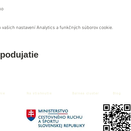
ko
 vašich nastavení Analytics a funkčných súborov cookie.
 podujatie
nie
Na stiahnutie
Balnea cluster
Blog