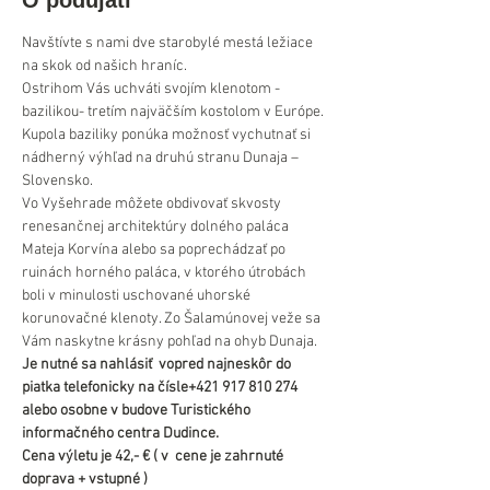
O podujatí
Navštívte s nami dve starobylé mestá ležiace 
na skok od našich hraníc. 
Ostrihom Vás uchváti svojím klenotom - 
bazilikou- tretím najväčším kostolom v Európe. 
Kupola baziliky ponúka možnosť vychutnať si 
nádherný výhľad na druhú stranu Dunaja – 
Slovensko.
Vo Vyšehrade môžete obdivovať skvosty 
renesančnej architektúry dolného paláca 
Mateja Korvína alebo sa poprechádzať po 
ruinách horného paláca, v ktorého útrobách 
boli v minulosti uschované uhorské 
korunovačné klenoty. Zo Šalamúnovej veže sa 
Vám naskytne krásny pohľad na ohyb Dunaja.
Je nutné sa nahlásiť  vopred najneskôr do 
piatka telefonicky na čísle+421 917 810 274 
alebo osobne v budove Turistického 
informačného centra Dudince.
Cena výletu je 42,- € ( v  cene je zahrnuté 
doprava + vstupné )