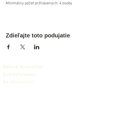
Minimálny počet prihlásených: 4 osoby
Zdieľajte toto podujatie
Balnea kozmetika
Zverejňovanie
Na stiahnutie
Balnea cluster
Blog
TIC
O nás
Share