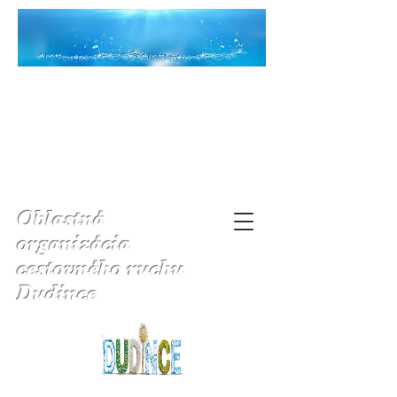
Oblastná
organizácia
cestovného ruchu
Dudince