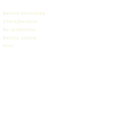
Balnea kozmetika
Zverejňovanie
Na stiahnutie
Balnea cluster
Blog
TIC
O nás
Share