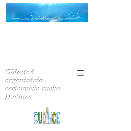
Oblastná
organizácia
cestovného ruchu
Dudince