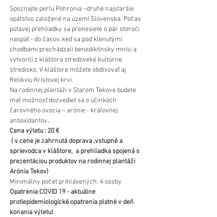
Spoznajte perlu Pohronia –druhé najstaršie 
opátstvo založené na území Slovenska. Počas 
pútavej prehliadky sa prenesiete o pár storočí 
naspäť - do časov, keď sa pod klenutými 
chodbami prechádzali benediktínsky mnísi a 
vytvorili z kláštora stredoveké kultúrne 
stredisko. V kláštore môžete obdivovať aj 
Relikviu Kristovej krvi.
Na rodinnej plantáži v Starom Tekove budete 
mať možnosť dozvedieť sa o účinkoch 
čarovného ovocia – arónie - kráľovnej 
antioxidantov
.
Cena výletu : 20 €
 ( v cene je zahrnutá doprava ,vstupné a 
sprievodca v kláštore,  a prehliadka spojená s 
prezentáciou produktov na rodinnej plantáži 
Arónia Tekov)
Minimálny počet prihlásených: 4 osoby
Opatrenia COVID 19 - aktuálne 
protiepidemiologické opatrenia platné v deň 
konania výletu!