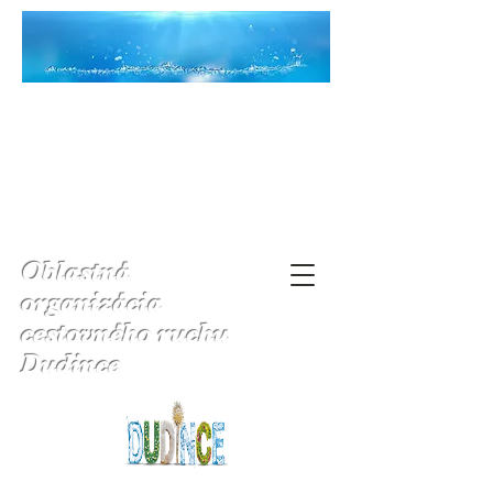
Oblastná
organizácia
cestovného ruchu
Dudince