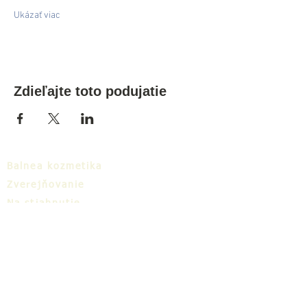
Ukázať viac
Zdieľajte toto podujatie
Balnea kozmetika
Zverejňovanie
Na stiahnutie
Balnea cluster
Blog
TIC
O nás
Share