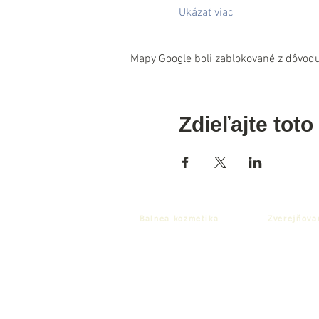
Ukázať viac
Mapy Google boli zablokované z dôvodu
Zdieľajte toto
Balnea kozmetika
Zverejňova