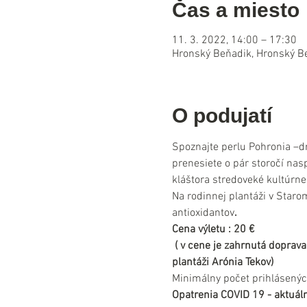
Čas a miesto
11. 3. 2022, 14:00 – 17:30
Hronský Beňadik, Hronský B
O podujatí
Spoznajte perlu Pohronia –dr
prenesiete o pár storočí nas
kláštora stredoveké kultúrne 
Na rodinnej plantáži v Staro
antioxidantov
.
Cena výletu : 20 €
 ( v cene je zahrnutá doprava
plantáži Arónia Tekov)
Minimálny počet prihlásenýc
Opatrenia COVID 19 - aktuáln