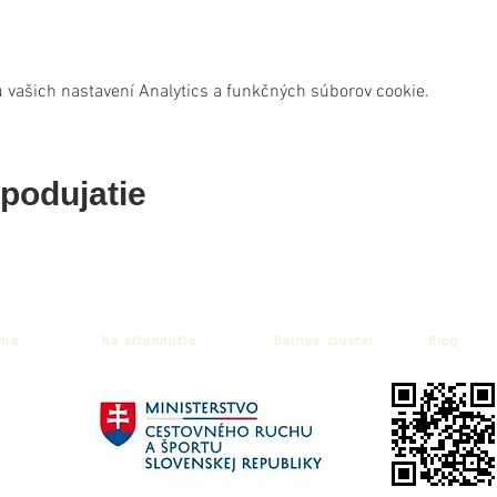
 vašich nastavení Analytics a funkčných súborov cookie.
 podujatie
nie
Na stiahnutie
Balnea cluster
Blog