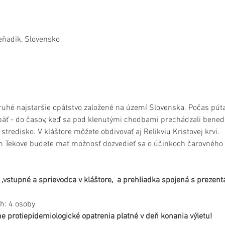
eňadik, Slovensko
uhé najstaršie opátstvo založené na území Slovenska. Počas púta
päť - do časov, keď sa pod klenutými chodbami prechádzali benedikt
stredisko. V kláštore môžete obdivovať aj Relikviu Kristovej krvi.
m Tekove budete mať možnosť dozvedieť sa o účinkoch čarovného ov
 ,vstupné a sprievodca v kláštore,  a prehliadka spojená s prezen
h: 4 osoby
e protiepidemiologické opatrenia platné v deň konania výletu!