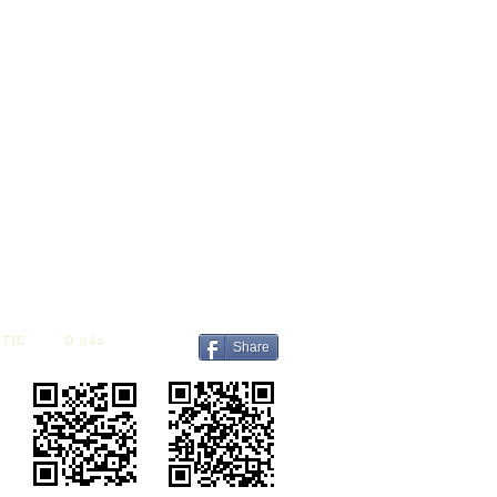
TIC
O nás
Share