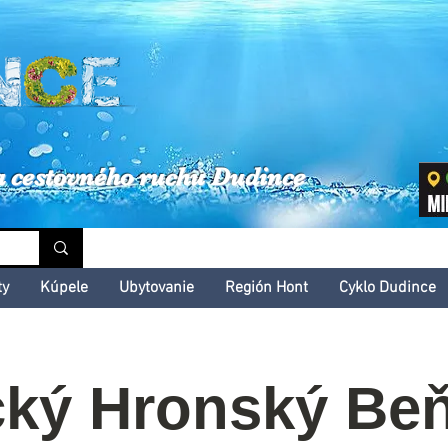
inské kultúrne leto
a cestovného ruchu Dudince
ty
Kúpele
Ubytovanie
Región Hont
Cyklo Dudince
cký Hronský Beň