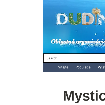
Dud
Oblastná organizáci
Vitajte
Podujatia
Výle
Mysti