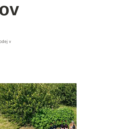
kov
odej v