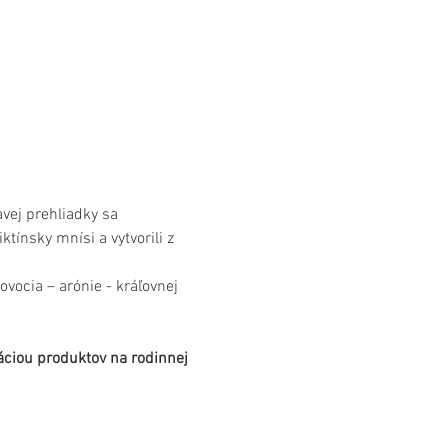
vej prehliadky sa 
ínsky mnísi a vytvorili z 
ocia – arónie - kráľovnej 
táciou produktov na rodinnej 