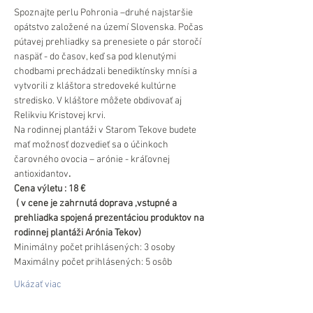
Spoznajte perlu Pohronia –druhé najstaršie 
opátstvo založené na území Slovenska. Počas 
pútavej prehliadky sa prenesiete o pár storočí 
naspäť - do časov, keď sa pod klenutými 
chodbami prechádzali benediktínsky mnísi a 
vytvorili z kláštora stredoveké kultúrne 
stredisko. V kláštore môžete obdivovať aj 
Relikviu Kristovej krvi.
Na rodinnej plantáži v Starom Tekove budete 
mať možnosť dozvedieť sa o účinkoch 
čarovného ovocia – arónie - kráľovnej 
antioxidantov
.
Cena výletu : 18 €
 ( v cene je zahrnutá doprava ,vstupné a 
prehliadka spojená prezentáciou produktov na 
rodinnej plantáži Arónia Tekov)
Minimálny počet prihlásených: 3 osoby
Maximálny počet prihlásených: 5 osôb
Ukázať viac