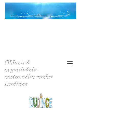
Oblastná
organizácia
cestovného ruchu
Dudince