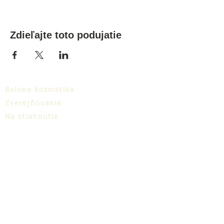
Zdieľajte toto podujatie
Balnea kozmetika
Zverejňovanie
Na stiahnutie
Balnea cluster
Blog
TIC
O nás
Share