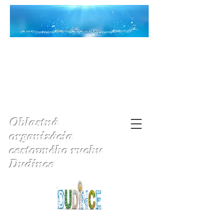
Oblastná
organizácia
cestovného ruchu
Dudince