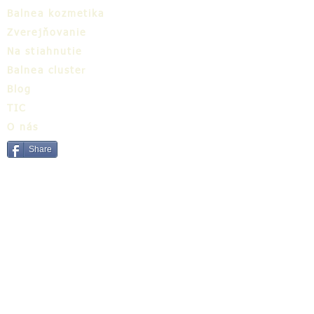
Balnea kozmetika
Zverejňovanie
Na stiahnutie
Balnea cluster
Blog
TIC
O nás
Share