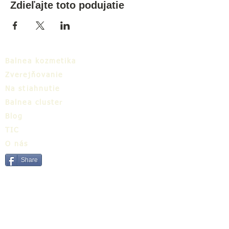
Zdieľajte toto podujatie
Balnea kozmetika
Zverejňovanie
Na stiahnutie
Balnea cluster
Blog
TIC
O nás
Share