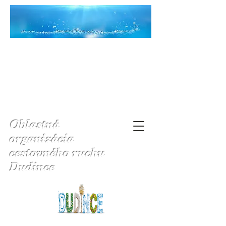
Oblastná
organizácia
cestovného ruchu
Dudince