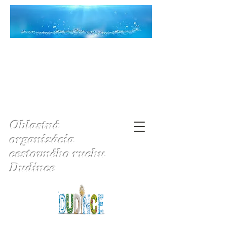
Oblastná
organizácia
cestovného ruchu
Dudince