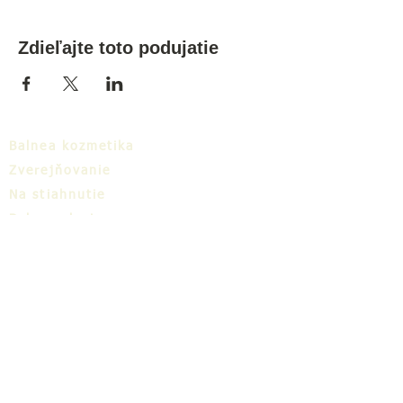
Zdieľajte toto podujatie
Balnea kozmetika
Zverejňovanie
Na stiahnutie
Balnea cluster
Blog
TIC
O nás
Share