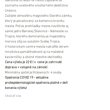
Navštívte strieborné mesto zapísané do 
zoznamu svetového a kultúrneho dedičstva 
Unesco.
Zažijete atmosféru magického Starého zámku, 
ktorý je považovaný za kamennú kroniku 
mesta. Počas prehliadky mesta navštívite aj 
samé jadro Banskej Štiavnice - Námestie sv. 
Trojice, ktorého dominantou je majestátny 
morový stĺp so súsoším Svätej Trojice.
V historickom centre mesta natrafíte okrem 
množstva pamätihodností aj na malebné 
kaviarničky a útulné miestne obchodíky.
Cena výletu je 22 € ( v  cene je zahrnuté 
doprava + vstupné na zámok)
Minimálny počet prihlásených: 4 osoby
Opatrenia COVID 19 - aktuálne 
protiepidemiologické opatrenia platné v deň 
konania výletu!
Ukázať viac