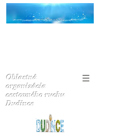
Oblastná
organizácia
cestovného ruchu
Dudince