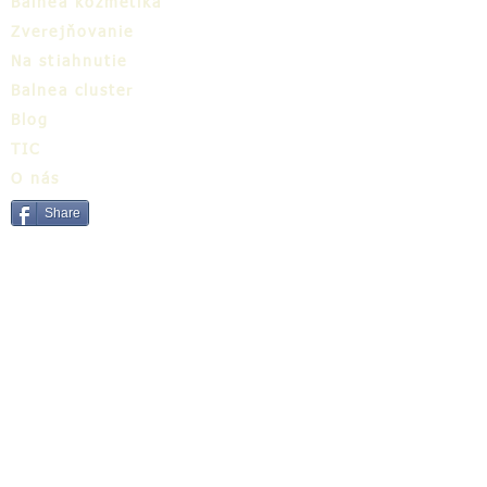
Balnea kozmetika
Zverejňovanie
Na stiahnutie
Balnea cluster
Blog
TIC
O nás
Share