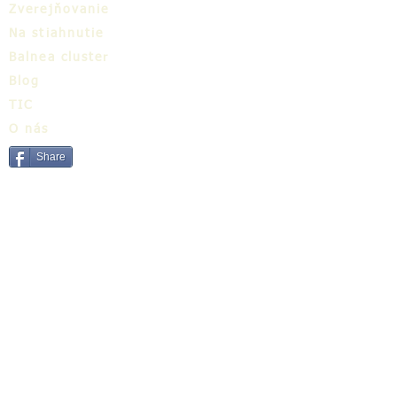
Zverejňovanie
Na stiahnutie
Balnea cluster
Blog
TIC
O nás
Share