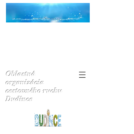
Oblastná
organizácia
cestovného ruchu
Dudince