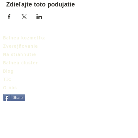
Zdieľajte toto podujatie
Balnea kozmetika
Zverejňovanie
Na stiahnutie
Balnea cluster
Blog
TIC
O nás
Share