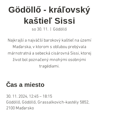
Gödöllő - kráľovský
kaštieľ Sissi
so 30. 11.
  |  
Gödöllő
Najkrajší a najväčší barokový kaštieľ na území
Maďarska, v ktorom s obľubou prebývala
márnotratná a sebecká cisárovná Sissi, ktorej
život bol poznačený mnohými osobnými
tragédiami.
Čas a miesto
30. 11. 2024, 12:45 – 18:15
Gödöllő, Gödöllő, Grassalkovich-kastély 5852,
2100 Maďarsko