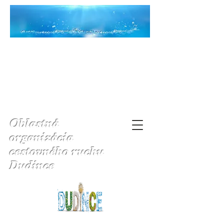
Oblastná
organizácia
cestovného ruchu
Dudince