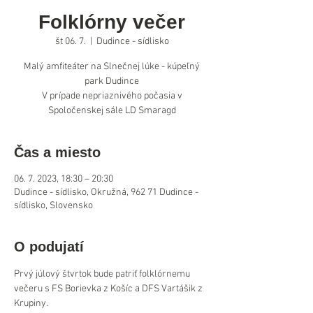
Folklórny večer
št 06. 7.
  |  
Dudince - sídlisko
Malý amfiteáter na Slnečnej lúke - kúpeľný
park Dudince
V prípade nepriaznivého počasia v
Spoločenskej sále LD Smaragd
Čas a miesto
06. 7. 2023, 18:30 – 20:30
Dudince - sídlisko, Okružná, 962 71 Dudince -
sídlisko, Slovensko
O podujatí
Prvý júlový štvrtok bude patriť folklórnemu 
večeru s FS Borievka z Košíc a DFS Vartášik z 
Krupiny.