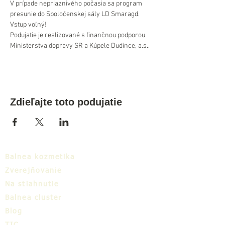
V prípade nepriaznivého počasia sa program 
presunie do Spoločenskej sály LD Smaragd.
Vstup voľný! 
Podujatie je realizované s finančnou podporou 
Ministerstva dopravy SR a Kúpele Dudince, a.s..
Zdieľajte toto podujatie
Balnea kozmetika
Zverejňovanie
Na stiahnutie
Balnea cluster
Blog