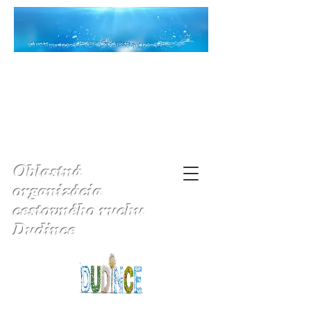
Oblastná
organizácia
cestovného ruchu
Dudince