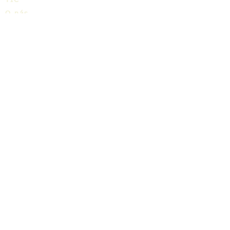
TIC
O nás
Share