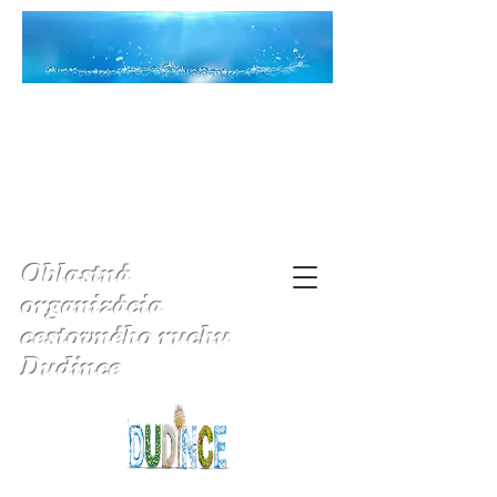
Oblastná
organizácia
cestovného ruchu
Dudince