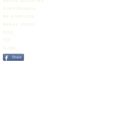
Balnea kozmetika
Zverejňovanie
Na stiahnutie
Balnea cluster
Blog
TIC
O nás
Share