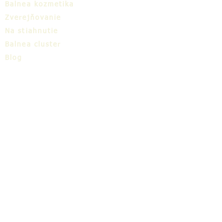
Balnea kozmetika
Zverejňovanie
Na stiahnutie
Balnea cluster
Blog
TIC
O nás
Share