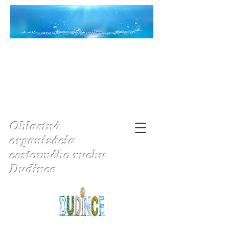
Oblastná
organizácia
cestovného ruchu
Dudince