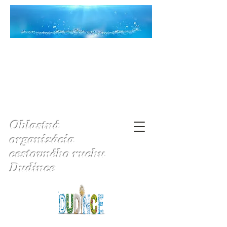
Oblastná
organizácia
cestovného ruchu
Dudince