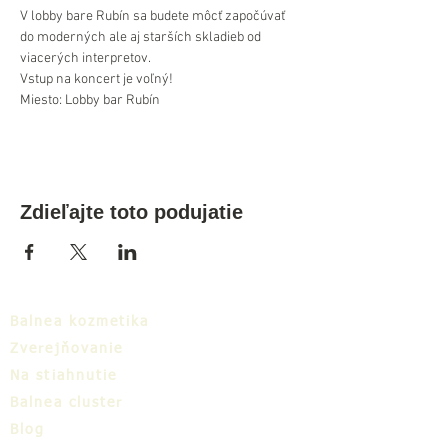
V lobby bare Rubín sa budete môcť započúvať 
do moderných ale aj starších skladieb od 
viacerých interpretov.
Vstup na koncert je voľný!
Miesto: Lobby bar Rubín
Zdieľajte toto podujatie
Balnea kozmetika
Zverejňovanie
Na stiahnutie
Balnea cluster
Blog