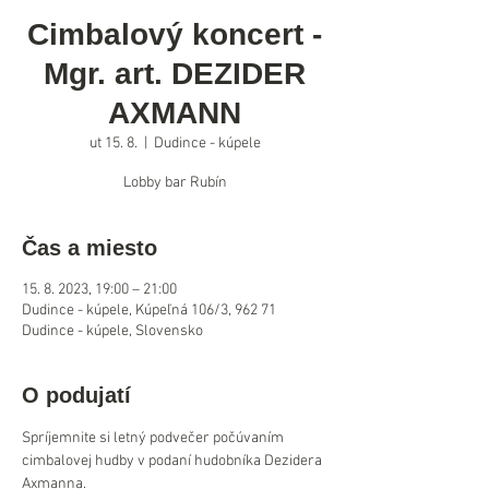
Cimbalový koncert -
Mgr. art. DEZIDER
AXMANN
ut 15. 8.
  |  
Dudince - kúpele
Lobby bar Rubín
Čas a miesto
15. 8. 2023, 19:00 – 21:00
Dudince - kúpele, Kúpeľná 106/3, 962 71
Dudince - kúpele, Slovensko
O podujatí
Spríjemnite si letný podvečer počúvaním 
cimbalovej hudby v podaní hudobníka Dezidera 
Axmanna.