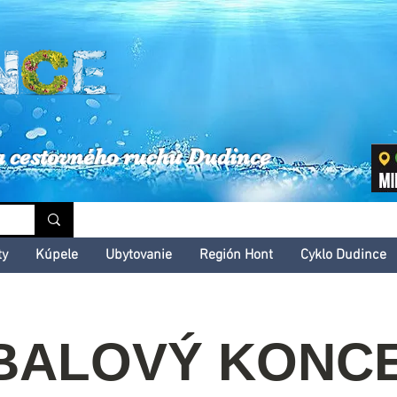
inské kultúrne leto
a cestovného ruchu Dudince
ty
Kúpele
Ubytovanie
Región Hont
Cyklo Dudince
BALOVÝ KONCE