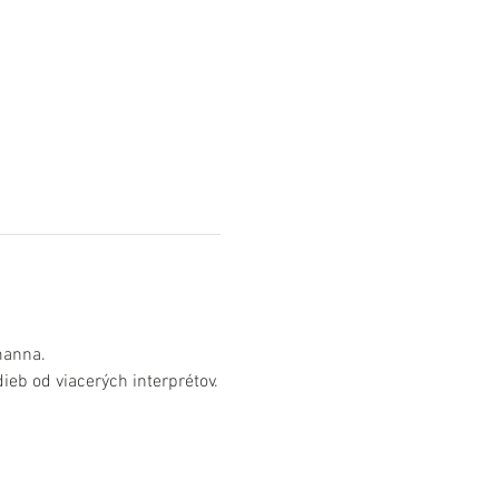
manna.
eb od viacerých interprétov.