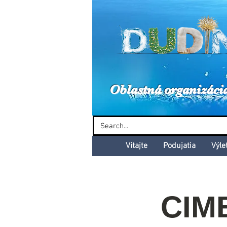
Dud
Oblastná organizáci
Vitajte
Podujatia
Výle
CIM