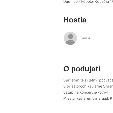
Dudince - kúpele, Kúpeľná 1
Hostia
See All
O podujatí
Spríjemnite si letný  podve
V priestoroch kaviarne Smar
Vstup na koncert je voľný!
Miesto: kaviareň Smaragd, K