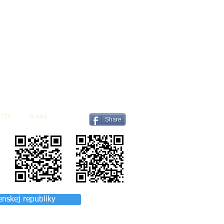
TIC
O nás
Share
enskej republiky