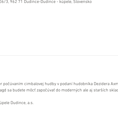
06/3, 962 71 Dudince-Dudince - kúpele, Slovensko
čer počúvaním cimbalovej hudby v podaní hudobníka Dezidera Ax
agd sa budete môcť započúvať do moderných ale aj starších skladi
úpele Dudince, a.s.