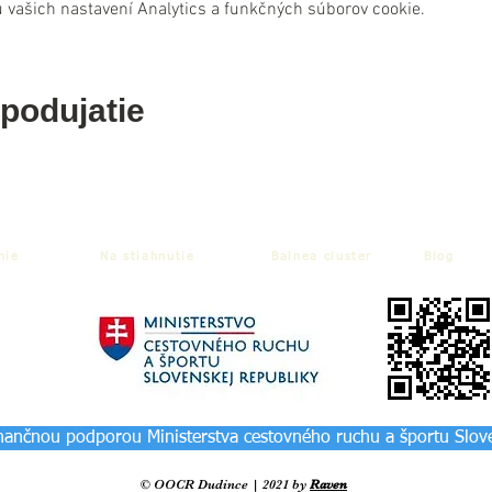
 vašich nastavení Analytics a funkčných súborov cookie.
 podujatie
nie
Na stiahnutie
Balnea cluster
Blog
inančnou podporou Ministerstva cestovného ruchu a športu Slov
© OOCR Dudince | 2021 by
Raven