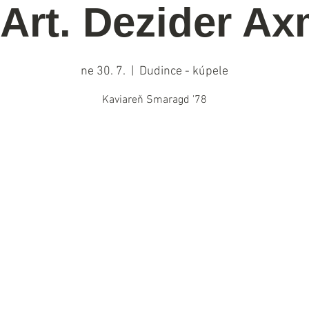
 Art. Dezider A
ne 30. 7.
  |  
Dudince - kúpele
Kaviareň Smaragd '78