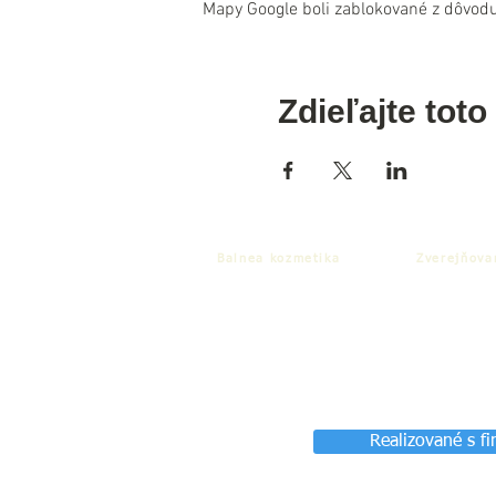
Mapy Google boli zablokované z dôvodu
Zdieľajte toto
Balnea kozmetika
Zverejňova
Realizované s f