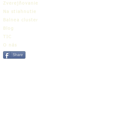
Zverejňovanie
Na stiahnutie
Balnea cluster
Blog
TIC
O nás
Share