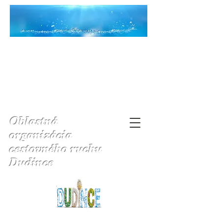
Oblastná
organizácia
cestovného ruchu
Dudince