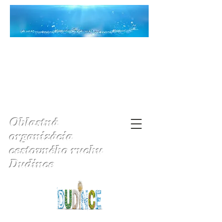
Oblastná
organizácia
cestovného ruchu
Dudince