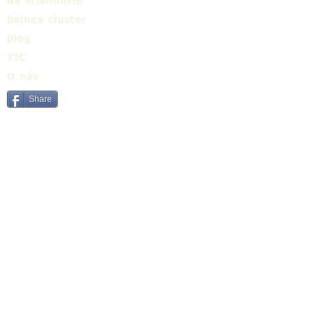
Na stiahnutie
Balnea cluster
Blog
TIC
O nás
Share