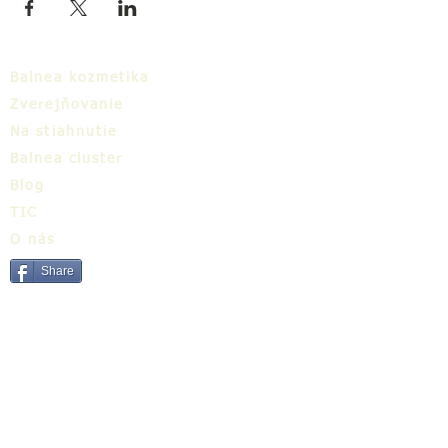
Balnea kozmetika
Zverejňovanie
Na stiahnutie
Balnea cluster
Blog
TIC
O nás
Share