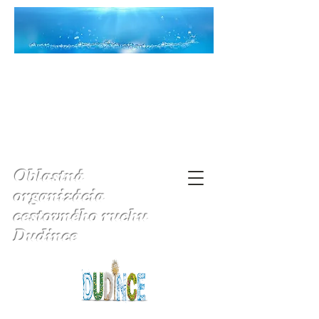
Oblastná
organizácia
cestovného ruchu
Dudince