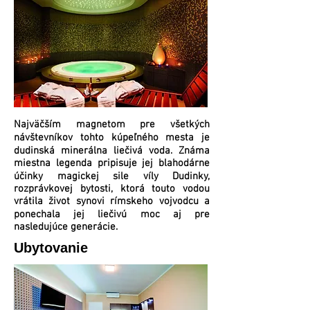
Najväčším magnetom pre všetkých
návštevníkov tohto kúpeľného mesta je
dudinská minerálna liečivá voda. Známa
miestna legenda pripisuje jej blahodárne
účinky magickej sile víly Dudinky,
rozprávkovej bytosti, ktorá touto vodou
vrátila život synovi rímskeho vojvodcu a
ponechala jej liečivú moc aj pre
nasledujúce generácie.
Ubytovanie