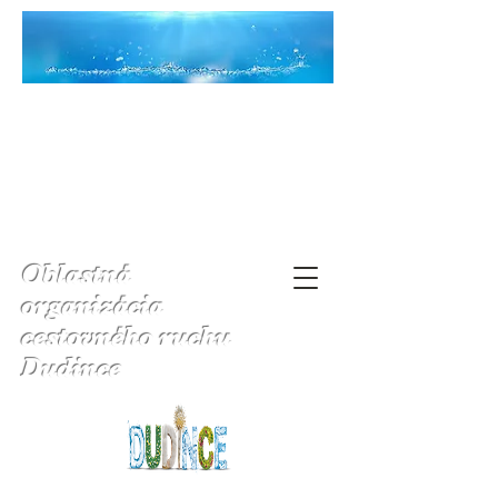
Oblastná
organizácia
cestovného ruchu
Dudince