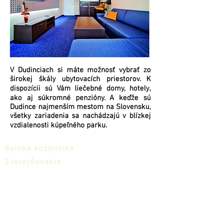
V Dudinciach si máte možnosť vybrať zo
širokej škály ubytovacích priestorov. K
dispozícii sú Vám liečebné domy, hotely,
ako aj súkromné penzióny. A keďže sú
Dudince najmenším mestom na Slovensku,
všetky zariadenia sa nachádzajú v blízkej
vzdialenosti kúpeľného parku.
Balnea kozmetika
Zverejňovanie
Na stiahnutie
Balnea cluster
Blog
TIC