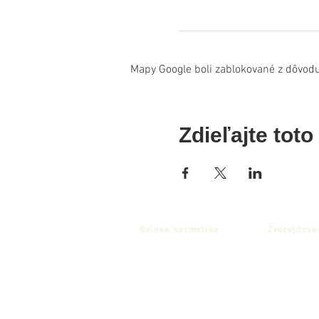
Mapy Google boli zablokované z dôvodu
Zdieľajte toto
Balnea kozmetika
Zverejňova