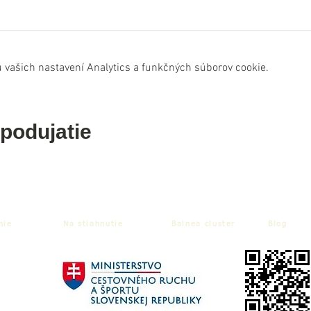
 vašich nastavení Analytics a funkčných súborov cookie.
 podujatie
nie
Na stiahnutie
Balnea cluster
Blog