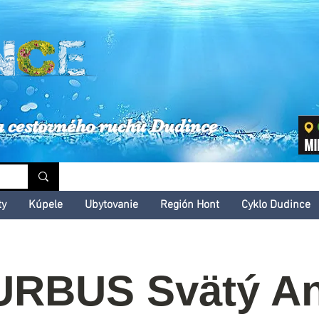
inské kultúrne leto
a cestovného ruchu Dudince
ty
Kúpele
Ubytovanie
Región Hont
Cyklo Dudince
RBUS Svätý A