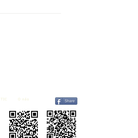
TIC
O nás
Share