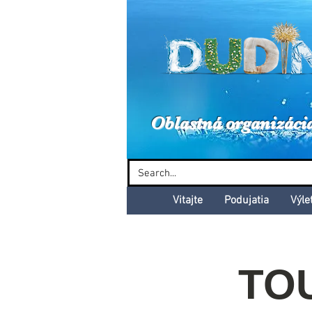
Dud
Oblastná organizáci
Vitajte
Podujatia
Výle
TOU